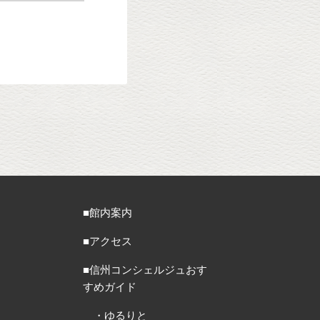
■館内案内
■アクセス
■信州コンシェルジュおす
すめガイド
・ゆるりと