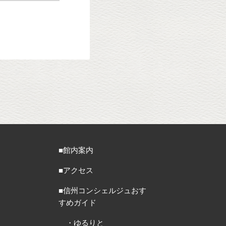
■館内案内
■アクセス
■信州コンシェルジュおす
すめガイド
・ゆるりと