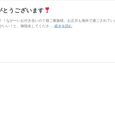
がとうございます
！！ながーいお付き合いのＴ様ご家族様。お正月も海外で過ごされてい
究
がいい！と、御指名してくださ …
続きを読む
極
の
セ
レ
ブ
今
年
も
楽
し
い
お
正
月
あ