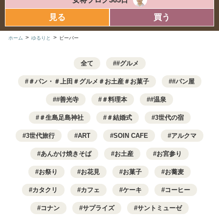
見る
買う
>
>
ホーム
ゆるりと
ビーバー
全て
#グルメ
＃パン・＃上田＃グルメ＃お土産＃お菓子
#パン屋
#善光寺
＃料理本
#温泉
＃生島足島神社
＃結婚式
3世代の宿
3世代旅行
ART
SOIN CAFE
アルクマ
あんかけ焼きそば
お土産
お宮参り
お祭り
お花見
お菓子
お蕎麦
カタクリ
カフェ
ケーキ
コーヒー
コナン
サプライズ
サントミューゼ