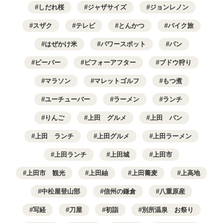
しだれ桜
ジャザサイズ
ジョンレノン
スザク
テレビ
とんかつ
バイク旅
はぜかけ米
パワースポット
パン
ビーバー
ビフォーアフター
ブドウ狩り
マラソン
マレットゴルフ
もつ煮
ユーチューバー
ラーメン
ランチ
りんご
上田 グルメ
上田 パン
上田 ランチ
上田グルメ
上田ラーメン
上田ランチ
上田城
上田市
上田市 観光
上田紬
上田蕎麦
上高地
中松屋登山部
信州の鎌倉
八重原産
写経
刀屋
初詣
別所温泉 お祭り