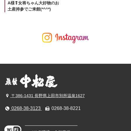
A様❢女将ちゃん大好物のお
土産持参でご来館(*^^*)
〒386-1431 長野県上田市別所温泉1627
0268-38-3123
0268-38-8221