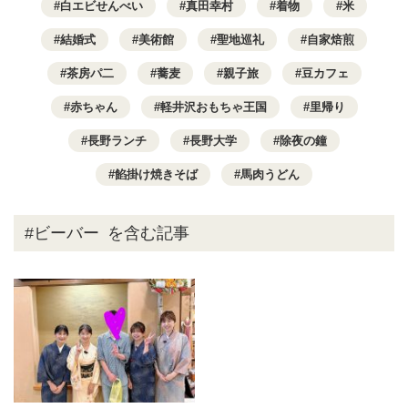
白エビせんべい
真田幸村
着物
米
結婚式
美術館
聖地巡礼
自家焙煎
茶房パ二
蕎麦
親子旅
豆カフェ
赤ちゃん
軽井沢おもちゃ王国
里帰り
長野ランチ
長野大学
除夜の鐘
餡掛け焼きそば
馬肉うどん
#ビーバー
を含む記事