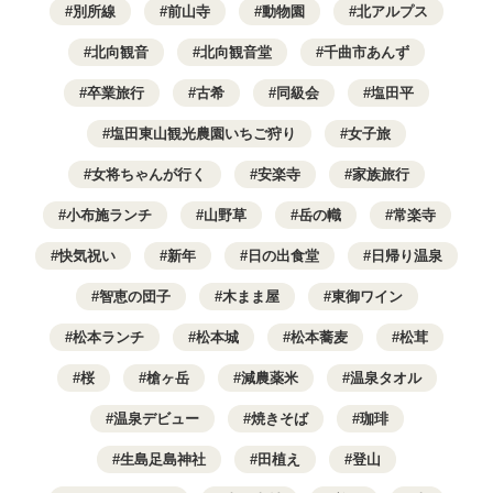
別所線
前山寺
動物園
北アルプス
北向観音
北向観音堂
千曲市あんず
卒業旅行
古希
同級会
塩田平
塩田東山観光農園いちご狩り
女子旅
女将ちゃんが行く
安楽寺
家族旅行
小布施ランチ
山野草
岳の幟
常楽寺
快気祝い
新年
日の出食堂
日帰り温泉
智恵の団子
木まま屋
東御ワイン
松本ランチ
松本城
松本蕎麦
松茸
桜
槍ヶ岳
減農薬米
温泉タオル
温泉デビュー
焼きそば
珈琲
生島足島神社
田植え
登山