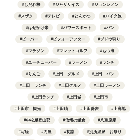
しだれ桜
ジャザサイズ
ジョンレノン
スザク
テレビ
とんかつ
バイク旅
はぜかけ米
パワースポット
パン
ビーバー
ビフォーアフター
ブドウ狩り
マラソン
マレットゴルフ
もつ煮
ユーチューバー
ラーメン
ランチ
りんご
上田 グルメ
上田 パン
上田 ランチ
上田グルメ
上田ラーメン
上田ランチ
上田城
上田市
上田市 観光
上田紬
上田蕎麦
上高地
中松屋登山部
信州の鎌倉
八重原産
写経
刀屋
初詣
別所温泉 お祭り