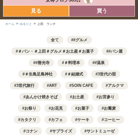
見る
買う
>
>
ホーム
ゆるりと
上田 ランチ
全て
#グルメ
＃パン・＃上田＃グルメ＃お土産＃お菓子
#パン屋
#善光寺
＃料理本
#温泉
＃生島足島神社
＃結婚式
3世代の宿
3世代旅行
ART
SOIN CAFE
アルクマ
あんかけ焼きそば
お土産
お宮参り
お祭り
お花見
お菓子
お蕎麦
カタクリ
カフェ
ケーキ
コーヒー
コナン
サプライズ
サントミューゼ