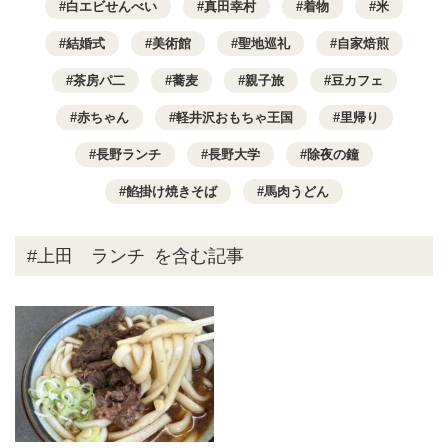
白エビせんべい
真田幸村
着物
米
結婚式
美術館
聖地巡礼
自家焙煎
茶房パ二
蕎麦
親子旅
豆カフェ
赤ちゃん
軽井沢おもちゃ王国
里帰り
長野ランチ
長野大学
除夜の鐘
餡掛け焼きそば
馬肉うどん
#上田 ランチ
を含む記事