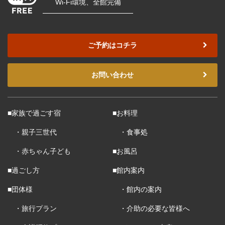
Wi-Fi環境、全館完備
ご予約はコチラ
お問い合わせ
■家族で過ごす宿
■お料理
・親子三世代
・食事処
・赤ちゃん子ども
■お風呂
■過ごし方
■館内案内
■団体様
・館内の案内
・旅行プラン
・介助の必要な皆様へ