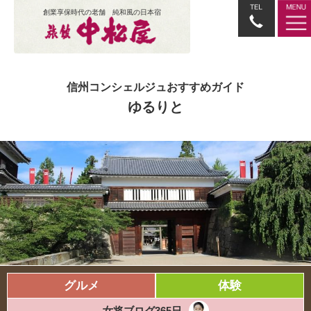
創業享保時代の老舗 純和風の日本宿
信州コンシェルジュおすすめガイド
ゆるりと
グルメ
体験
女将ブログ365日