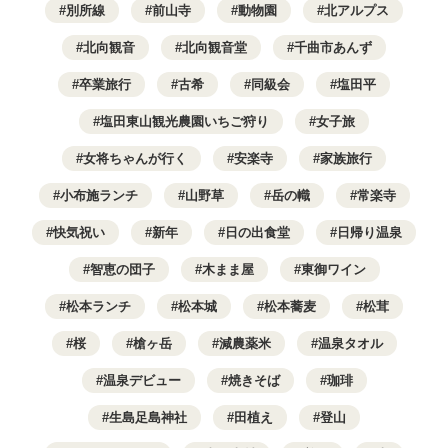
別所線
前山寺
動物園
北アルプス
北向観音
北向観音堂
千曲市あんず
卒業旅行
古希
同級会
塩田平
塩田東山観光農園いちご狩り
女子旅
女将ちゃんが行く
安楽寺
家族旅行
小布施ランチ
山野草
岳の幟
常楽寺
快気祝い
新年
日の出食堂
日帰り温泉
智恵の団子
木まま屋
東御ワイン
松本ランチ
松本城
松本蕎麦
松茸
桜
槍ヶ岳
減農薬米
温泉タオル
温泉デビュー
焼きそば
珈琲
生島足島神社
田植え
登山