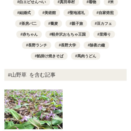
白エビせんべい
真田幸村
着物
米
結婚式
美術館
聖地巡礼
自家焙煎
茶房パ二
蕎麦
親子旅
豆カフェ
赤ちゃん
軽井沢おもちゃ王国
里帰り
長野ランチ
長野大学
除夜の鐘
餡掛け焼きそば
馬肉うどん
#山野草
を含む記事