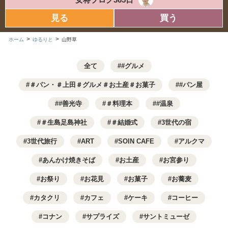
見る
買う
>
>
ホーム
ゆるりと
山野草
全て
#グルメ
＃パン・＃上田＃グルメ＃お土産＃お菓子
#パン屋
#善光寺
＃料理本
#温泉
＃生島足島神社
＃結婚式
3世代の宿
3世代旅行
ART
SOIN CAFE
アルクマ
あんかけ焼きそば
お土産
お宮参り
お祭り
お花見
お菓子
お蕎麦
カタクリ
カフェ
ケーキ
コーヒー
コナン
サプライズ
サントミューゼ