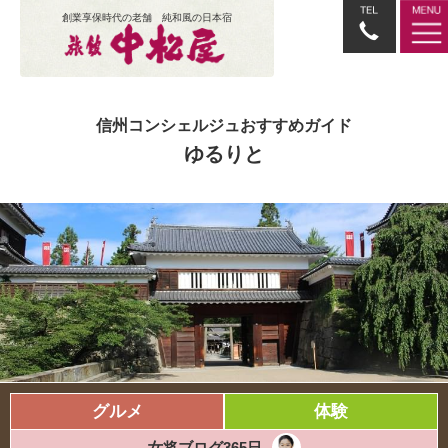
創業享保時代の老舗 純和風の日本宿
信州コンシェルジュおすすめガイド
ゆるりと
グルメ
体験
女将ブログ365日