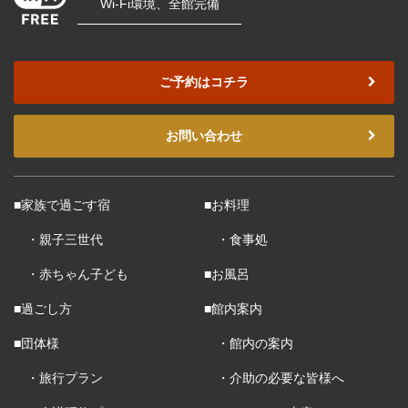
Wi-Fi環境、全館完備
ご予約はコチラ
お問い合わせ
■家族で過ごす宿
■お料理
・親子三世代
・食事処
・赤ちゃん子ども
■お風呂
■過ごし方
■館内案内
■団体様
・館内の案内
・旅行プラン
・介助の必要な皆様へ