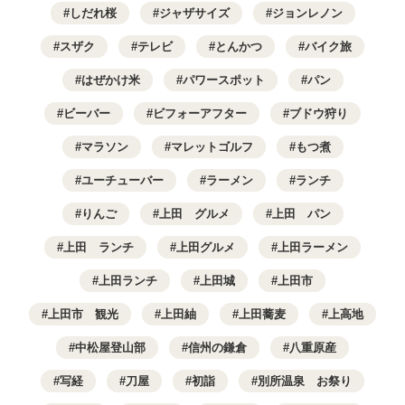
しだれ桜
ジャザサイズ
ジョンレノン
スザク
テレビ
とんかつ
バイク旅
はぜかけ米
パワースポット
パン
ビーバー
ビフォーアフター
ブドウ狩り
マラソン
マレットゴルフ
もつ煮
ユーチューバー
ラーメン
ランチ
りんご
上田 グルメ
上田 パン
上田 ランチ
上田グルメ
上田ラーメン
上田ランチ
上田城
上田市
上田市 観光
上田紬
上田蕎麦
上高地
中松屋登山部
信州の鎌倉
八重原産
写経
刀屋
初詣
別所温泉 お祭り