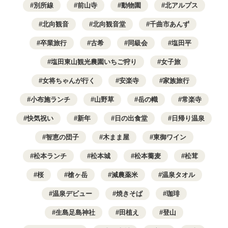
別所線
前山寺
動物園
北アルプス
北向観音
北向観音堂
千曲市あんず
卒業旅行
古希
同級会
塩田平
塩田東山観光農園いちご狩り
女子旅
女将ちゃんが行く
安楽寺
家族旅行
小布施ランチ
山野草
岳の幟
常楽寺
快気祝い
新年
日の出食堂
日帰り温泉
智恵の団子
木まま屋
東御ワイン
松本ランチ
松本城
松本蕎麦
松茸
桜
槍ヶ岳
減農薬米
温泉タオル
温泉デビュー
焼きそば
珈琲
生島足島神社
田植え
登山