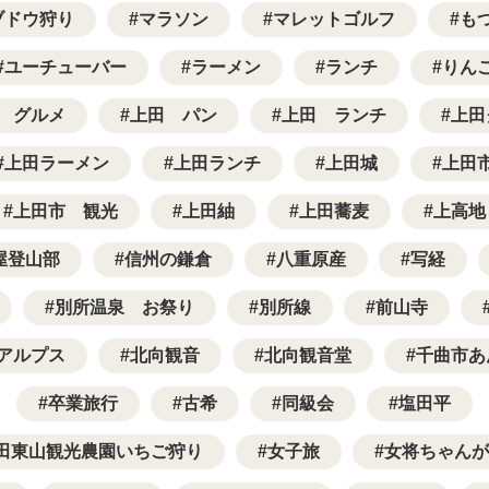
ブドウ狩り
マラソン
マレットゴルフ
も
ユーチューバー
ラーメン
ランチ
りん
 グルメ
上田 パン
上田 ランチ
上田
上田ラーメン
上田ランチ
上田城
上田
上田市 観光
上田紬
上田蕎麦
上高地
屋登山部
信州の鎌倉
八重原産
写経
別所温泉 お祭り
別所線
前山寺
アルプス
北向観音
北向観音堂
千曲市あ
卒業旅行
古希
同級会
塩田平
田東山観光農園いちご狩り
女子旅
女将ちゃんが