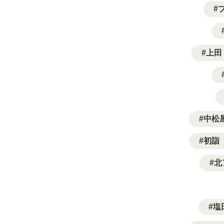
上田
中松
初詣
北
塩