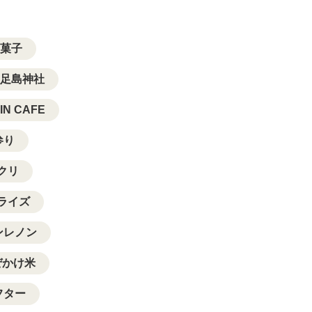
菓子
足島神社
IN CAFE
参り
クリ
ライズ
ンレノン
ぜかけ米
フター