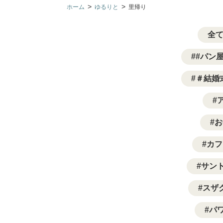
>
>
ホーム
ゆるりと
里帰り
全
#パン
＃結婚
お
カフ
サン
スザ
パ