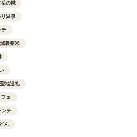
岳の幟
帰り温泉
ンチ
減農薬米
琲
い
聖地巡礼
カフェ
ランチ
どん