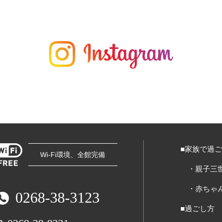
■家族で過
Wi-Fi環境、全館完備
・親子三
・赤ちゃ
0268-38-3123
■過ごし方