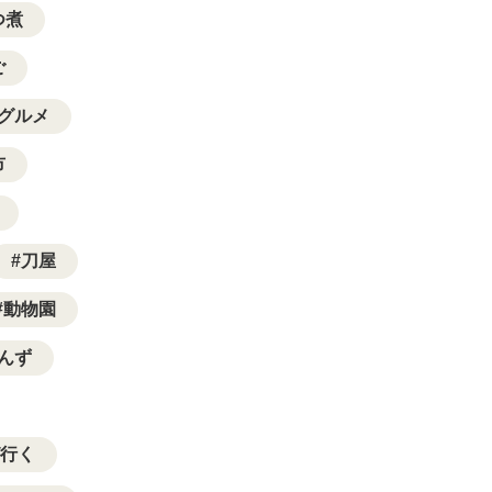
つ煮
ご
グルメ
市
刀屋
動物園
んず
行く