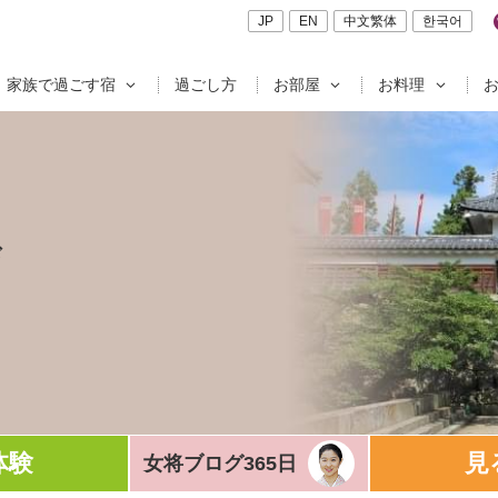
JP
EN
中文繁体
한국어
家族で過ごす宿
過ごし方
お部屋
お料理
ド
体験
見
女将ブログ365日