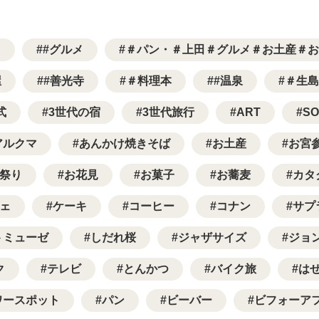
て
#グルメ
＃パン・＃上田＃グルメ＃お土産＃お
屋
#善光寺
＃料理本
#温泉
＃生島
式
3世代の宿
3世代旅行
ART
SO
アルクマ
あんかけ焼きそば
お土産
お宮
祭り
お花見
お菓子
お蕎麦
カタ
ェ
ケーキ
コーヒー
コナン
サプ
トミューゼ
しだれ桜
ジャザサイズ
ジョ
ク
テレビ
とんかつ
バイク旅
は
ワースポット
パン
ビーバー
ビフォーア