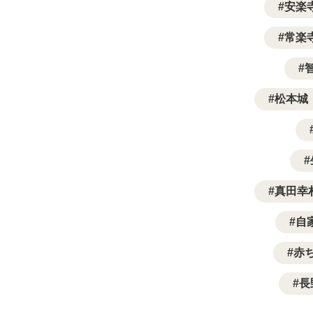
安楽
常楽
松本城
真田幸
自
赤
長