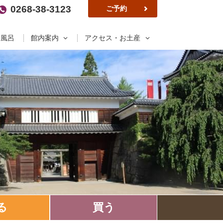
0268-38-3123
ご予約
お風呂
館内案内
アクセス・お土産
る
買う