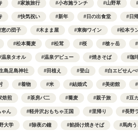
寺
家族旅行
小布施ランチ
山野草
寺
快気祝い
新年
日の出食堂
日
智恵の団子
木まま屋
東御ワイン
松本ラ
松本蕎麦
松茸
桜
槍ヶ岳
温泉タオル
温泉デビュー
焼きそば
珈
生島足島神社
田植え
登山
白エビせんべ
村
着物
米
結婚式
美術館
家焙煎
茶房パ二
蕎麦
親子旅
豆
ちゃん
軽井沢おもちゃ王国
里帰り
長野
野大学
除夜の鐘
餡掛け焼きそば
馬肉う