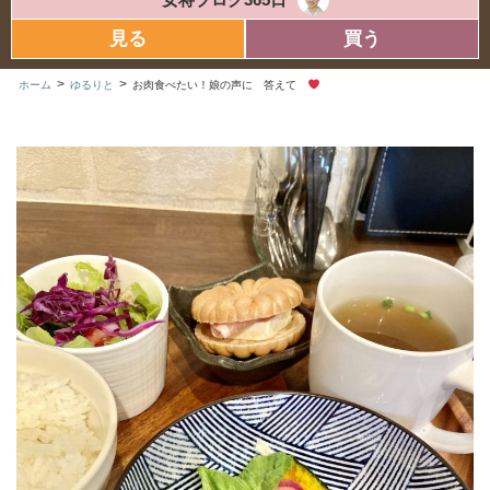
見る
買う
>
>
ホーム
ゆるりと
お肉食べたい！娘の声に 答えて