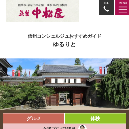
創業享保時代の老舗 純和風の日本宿
信州コンシェルジュおすすめガイド
ゆるりと
グルメ
体験
女将ブログ365日