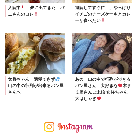
入院中
夢に出てきた パ
退院してすぐに。。やっぱり
ニさんのコレ
イチゴのチーズケーキとカレ
ーが食べたい
女将ちゃん 我慢できず
あの 山の中で行列ができる
山の中の行列が出来るパン屋
パン屋さん 大好きな
木ま
さんへ
ま屋さんご来館 女将ちゃん
大はしゃぎ