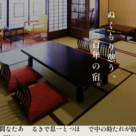
ぬくもり憩う、
三百年の宿。
。
あ
た
た
か
な
時
間
ほっと一息できる
紡がれた時の中で