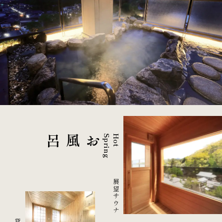
お風呂
g
H
o
t
S
p
r
i
n
展望サウナ