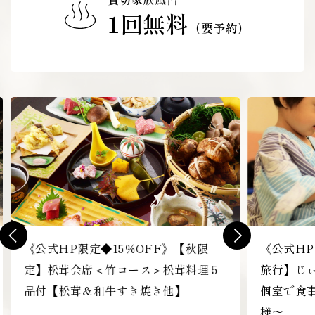
1回無料
（要予約）
前
次
《公式HP限定◆15％OFF》【３世代
《公式HP
の
の
旅行】じぃじ・ばぁばと温泉♪仲良く
季節ごと
ス
ス
個室で食事＆小学生も幼児料金！６名
「中松屋
ラ
ラ
イ
イ
様～