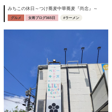
みちこの休日～つけ蕎麦中華蕎麦『尚念』～
グルメ
女将ブログ365日
ラーメン