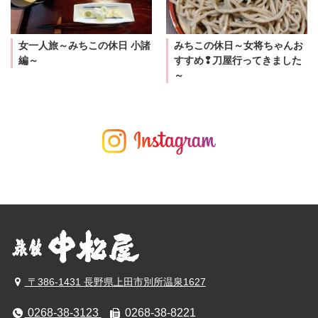
女一人旅～みちこの休日 小諸
みちこの休日～女将ちゃんお
編～
すすめ❢刀屋行ってきました
～
〒386-1431 長野県上田市別所温泉1627
0268-38-3123
0268-38-8221