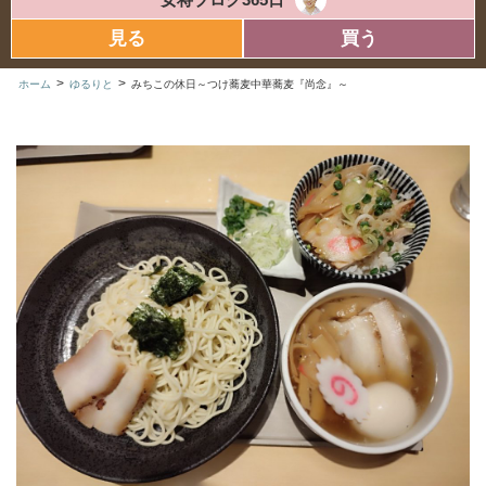
見る
買う
>
>
ホーム
ゆるりと
みちこの休日～つけ蕎麦中華蕎麦『尚念』～