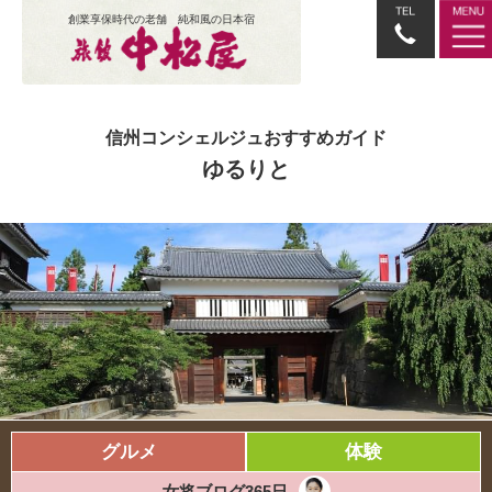
創業享保時代の老舗 純和風の日本宿
信州コンシェルジュおすすめガイド
ゆるりと
グルメ
体験
女将ブログ365日