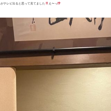
んがテレビ出ると思って見てました
え〜っ