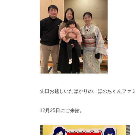
先日お越しいたばかりの、ほのちゃんファ
12月25日にご来館。