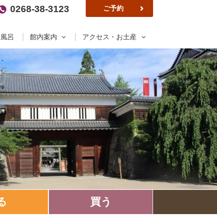
0268-38-3123
ご予約
お風呂
館内案内
アクセス・お土産
る
買う