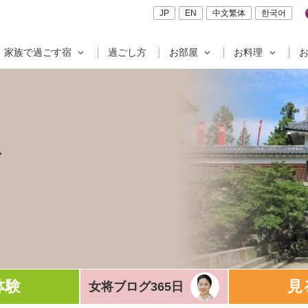
JP
EN
中文繁体
한국어
家族で過ごす宿
過ごし方
お部屋
お料理
ド
体験
見
女将ブログ365日