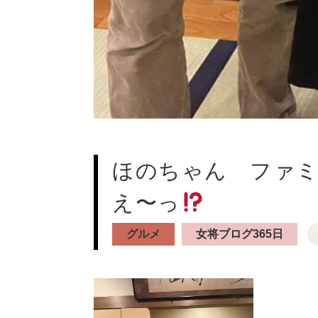
ほのちゃん ファ
え〜っ
グルメ
女将ブログ365日