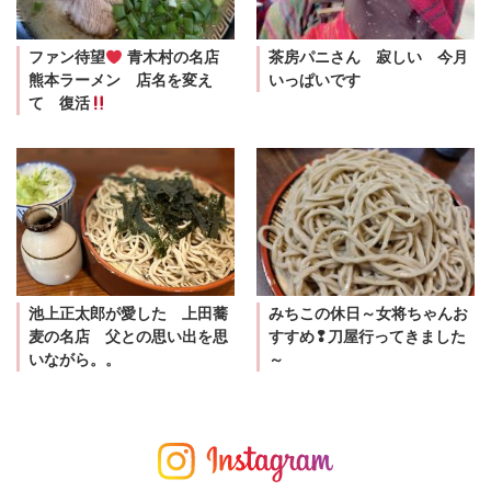
ファン待望
青木村の名店
茶房パニさん 寂しい 今月
熊本ラーメン 店名を変え
いっぱいです
て 復活
池上正太郎が愛した 上田蕎
みちこの休日～女将ちゃんお
麦の名店 父との思い出を思
すすめ❢刀屋行ってきました
いながら。。
～