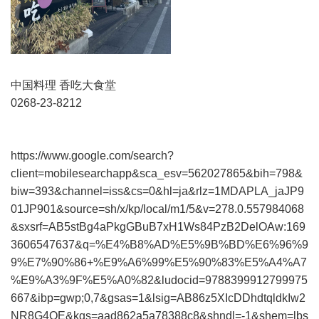
中国料理 香吃大食堂
0268-23-8212
https://www.google.com/search?
client=mobilesearchapp&sca_esv=562027865&bih=798&
biw=393&channel=iss&cs=0&hl=ja&rlz=1MDAPLA_jaJP9
01JP901&source=sh/x/kp/local/m1/5&v=278.0.557984068
&sxsrf=AB5stBg4aPkgGBuB7xH1Ws84PzB2DelOAw:169
3606547637&q=%E4%B8%AD%E5%9B%BD%E6%96%9
9%E7%90%86+%E9%A6%99%E5%90%83%E5%A4%A7
%E9%A3%9F%E5%A0%82&ludocid=9788399912799975
667&ibp=gwp;0,7&gsas=1&lsig=AB86z5XIcDDhdtqldkIw2
NR8G4QE&kgs=aad862a5a78388c8&shndl=-1&shem=lbs