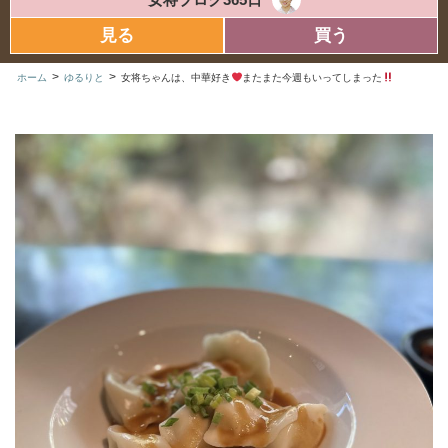
見る
買う
>
>
ホーム
ゆるりと
女将ちゃんは、中華好き
またまた今週もいってしまった