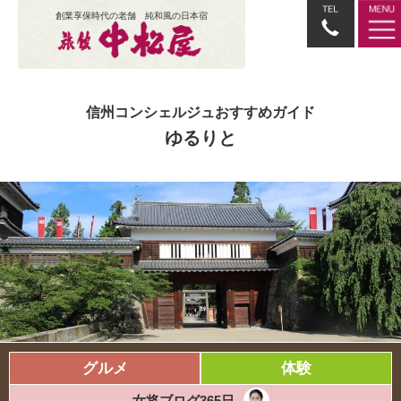
創業享保時代の老舗 純和風の日本宿
信州コンシェルジュおすすめガイド
ゆるりと
グルメ
体験
女将ブログ365日