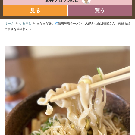
見る
買う
>
>
ホーム
ゆるりと
まだまだ暑い
信州味噌ラーメン 大好きな山辺糀屋さん 発酵食品
で暑さを乗り切ろう