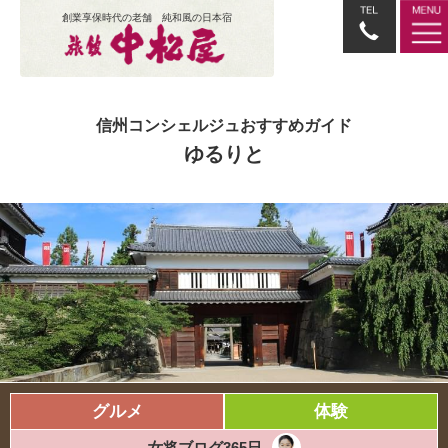
創業享保時代の老舗 純和風の日本宿
信州コンシェルジュおすすめガイド
ゆるりと
グルメ
体験
女将ブログ365日