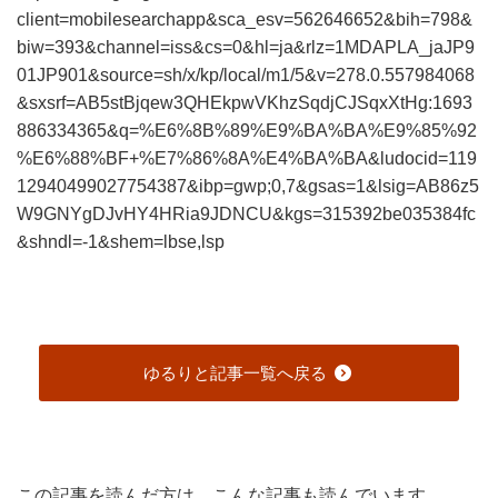
client=mobilesearchapp&sca_esv=562646652&bih=798&
biw=393&channel=iss&cs=0&hl=ja&rlz=1MDAPLA_jaJP9
01JP901&source=sh/x/kp/local/m1/5&v=278.0.557984068
&sxsrf=AB5stBjqew3QHEkpwVKhzSqdjCJSqxXtHg:1693
886334365&q=%E6%8B%89%E9%BA%BA%E9%85%92
%E6%88%BF+%E7%86%8A%E4%BA%BA&ludocid=119
12940499027754387&ibp=gwp;0,7&gsas=1&lsig=AB86z5
W9GNYgDJvHY4HRia9JDNCU&kgs=315392be035384fc
&shndl=-1&shem=lbse,lsp
ゆるりと記事一覧へ戻る
この記事を読んだ方は、こんな記事も読んでいます