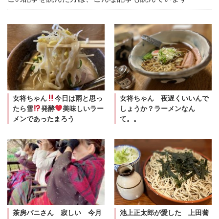
女将ちゃん
今日は雨と思っ
女将ちゃん 夜遅くいいんで
たら雪
発酵
美味しいラー
しょうか？ラーメンなん
メンであったまろう
て。。
茶房パニさん 寂しい 今月
池上正太郎が愛した 上田蕎