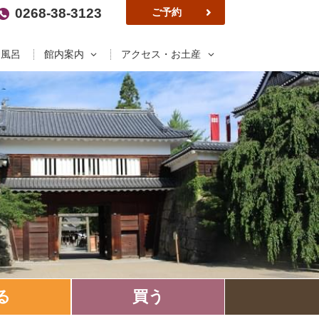
0268-38-3123
ご予約
お風呂
館内案内
アクセス・お土産
る
買う