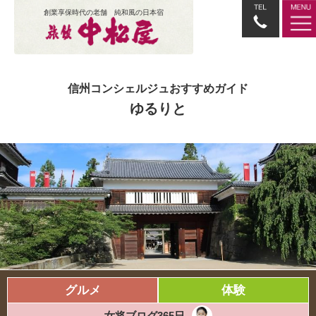
創業享保時代の老舗 純和風の日本宿
信州コンシェルジュおすすめガイド
ゆるりと
グルメ
体験
女将ブログ365日