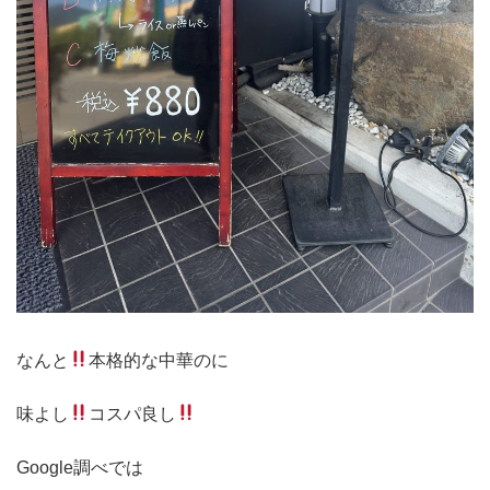
なんと
本格的な中華のに
味よし
コスパ良し
Google調べでは