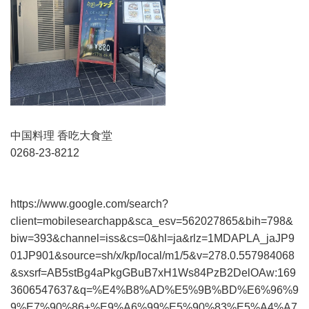
中国料理 香吃大食堂
0268-23-8212
https://www.google.com/search?
client=mobilesearchapp&sca_esv=562027865&bih=798&
biw=393&channel=iss&cs=0&hl=ja&rlz=1MDAPLA_jaJP9
01JP901&source=sh/x/kp/local/m1/5&v=278.0.557984068
&sxsrf=AB5stBg4aPkgGBuB7xH1Ws84PzB2DelOAw:169
3606547637&q=%E4%B8%AD%E5%9B%BD%E6%96%9
9%E7%90%86+%E9%A6%99%E5%90%83%E5%A4%A7