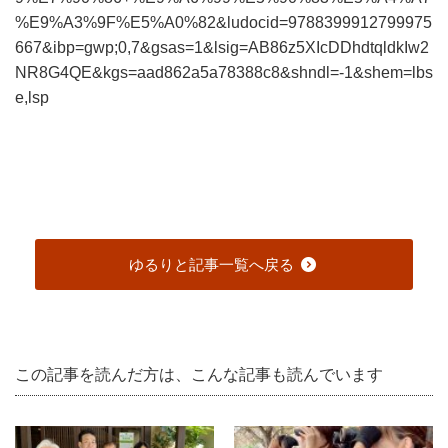
%E9%A3%9F%E5%A0%82&ludocid=9788399912799975
667&ibp=gwp;0,7&gsas=1&lsig=AB86z5XIcDDhdtqldkIw2
NR8G4QE&kgs=aad862a5a78388c8&shndl=-1&shem=lbs
e,lsp
ゆるりと記事一覧へ戻る
この記事を読んだ方は、こんな記事も読んでいます