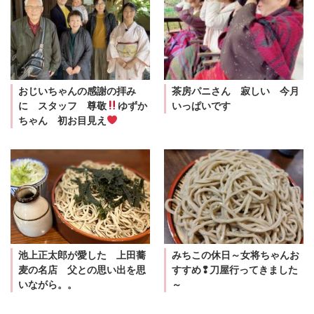
おじいちゃんの感謝の拝み
茶房パニさん 寂しい 今月
に スタッフ 尊敬
ゆずか
いっぱいです
ちゃん 初お目見え
池上正太郎が愛した 上田蕎
みちこの休日～女将ちゃんお
麦の名店 父との思い出を思
すすめ❢刀屋行ってきました
いながら。。
～