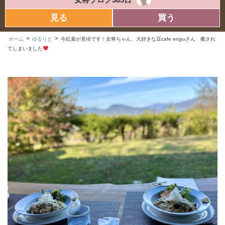
見る
買う
>
>
ホーム
ゆるりと
今紅葉が見頃です！女将ちゃん、大好きな豆cafe enjyuさん 癒され
てしまいました