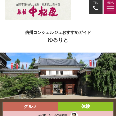
創業享保時代の老舗 純和風の日本宿
信州コンシェルジュおすすめガイド
ゆるりと
グルメ
体験
女将ブログ365日