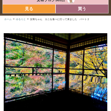
見る
買う
>
>
ホーム
ゆるりと
女将ちゃん カニを食べに行って来ました パート２