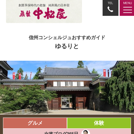
創業享保時代の老舗 純和風の日本宿
信州コンシェルジュおすすめガイド
ゆるりと
グルメ
体験
女将ブログ365日