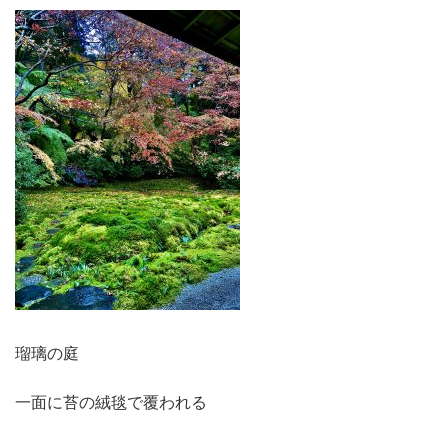
瑠璃の庭
一面に苔の絨毯で覆われる