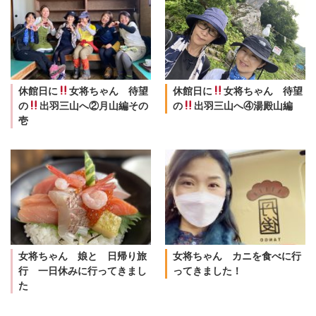
休館日に
女将ちゃん 待望
休館日に
女将ちゃん 待望
の
出羽三山へ②月山編その
の
出羽三山へ④湯殿山編
壱
女将ちゃん 娘と 日帰り旅
女将ちゃん カニを食べに行
行 一日休みに行ってきまし
ってきました！
た