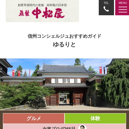
創業享保時代の老舗 純和風の日本宿
信州コンシェルジュおすすめガイド
ゆるりと
グルメ
体験
女将ブログ365日