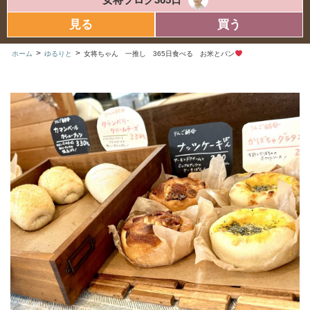
見る
買う
>
>
ホーム
ゆるりと
女将ちゃん 一推し 365日食べる お米とパン