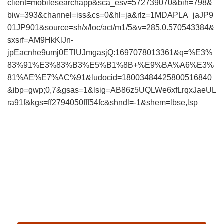
client=mobilesearchapp&sca_esv=572739070&bih=798&
biw=393&channel=iss&cs=0&hl=ja&rlz=1MDAPLA_jaJP9
01JP901&source=sh/x/loc/act/m1/5&v=285.0.570543384&
sxsrf=AM9HkKlJn-
jpEacnhe9umj0ETlUJmgasjQ:1697078013361&q=%E3%
83%91%E3%83%B3%E5%B1%8B+%E9%BA%A6%E3%
81%AE%E7%AC%91&ludocid=18003484425800516840
&ibp=gwp;0,7&gsas=1&lsig=AB86z5UQLWe6xfLrqxJaeUL
ra91f&kgs=ff2794050fff54fc&shndl=-1&shem=lbse,lsp