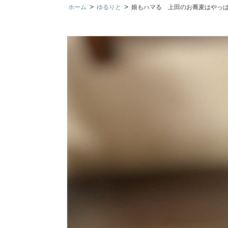
>
>
ホーム
ゆるりと
娘もハマる 上田のお蕎麦はやっ