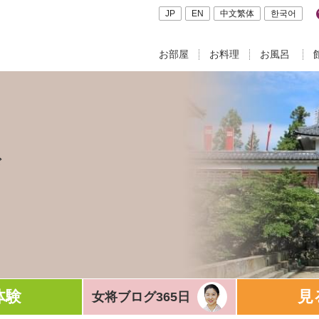
JP
EN
中文繁体
한국어
お部屋
お料理
お風呂
ド
体験
見
女将ブログ365日