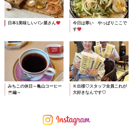
日本1美味しいパン屋さん
今日は寒い やっぱりここで
す
みちこの休日～亀山コーヒー
Ｋ出様♡スタッフ全員これが
編～
大好きなんです♡