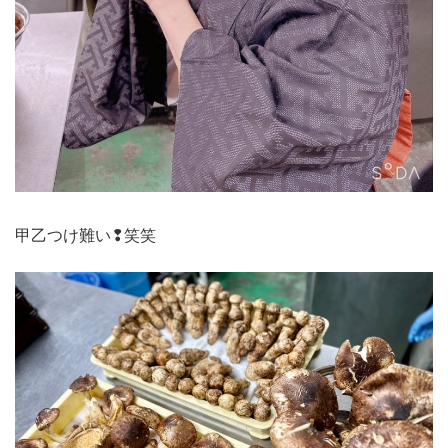
甲乙つけ難い❢笑笑