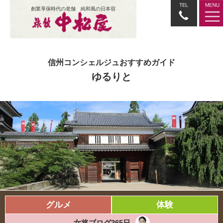
創業享保時代の老舗 純和風の日本宿
信州コンシェルジュおすすめガイド
ゆるりと
グルメ
体験
女将ブログ365日