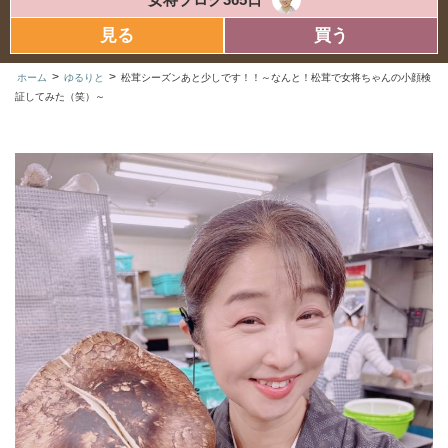
見る
買う
>
>
ホーム
ゆるりと
松茸シーズンあと少しです！！～なんと！松茸で女将ちゃんの小顔検
証してみた（笑）～