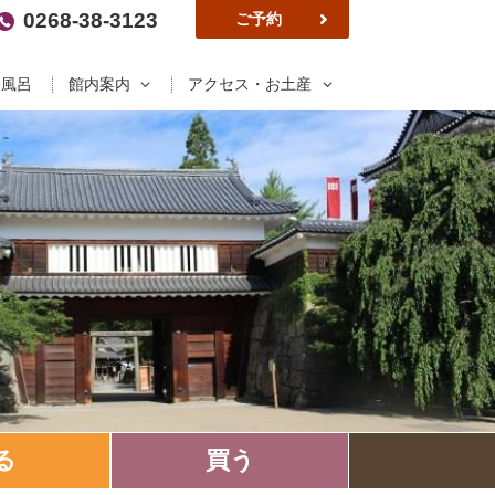
0268-38-3123
ご予約
お風呂
館内案内
アクセス・お土産
る
買う