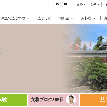
JP
EN
中文繁体
한국어
家族で過ごす宿
過ごし方
お部屋
お料理
ド
体験
見
女将ブログ365日