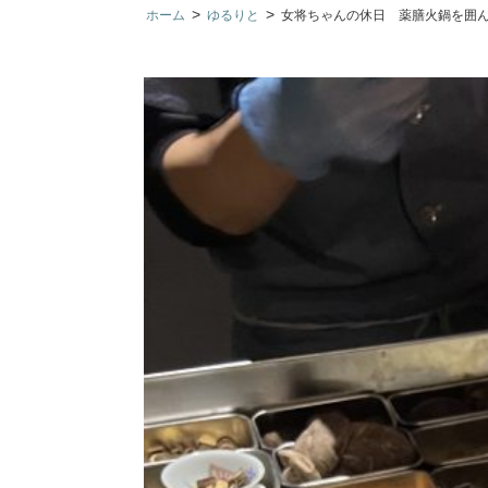
>
>
ホーム
ゆるりと
女将ちゃんの休日 薬膳火鍋を囲