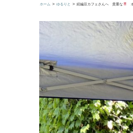
>
>
ホーム
ゆるりと
続編豆カフェさんへ 貴重な
オ