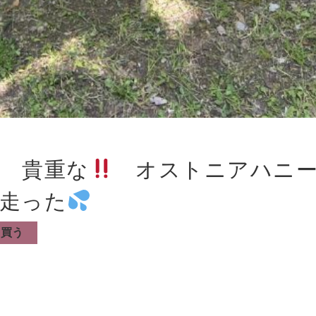
 貴重な
オストニアハニー
走った
買う