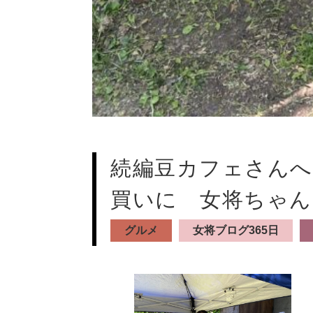
続編豆カフェさんへ
買いに 女将ちゃん
グルメ
女将ブログ365日