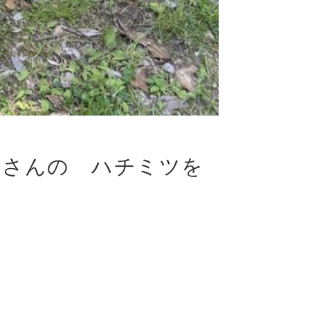
さんの ハチミツを