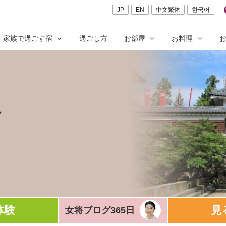
JP
EN
中文繁体
한국어
家族で過ごす宿
過ごし方
お部屋
お料理
ド
体験
見
女将ブログ365日