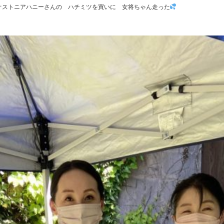
ストニアハニーさんの ハチミツを買いに 女将ちゃん走った