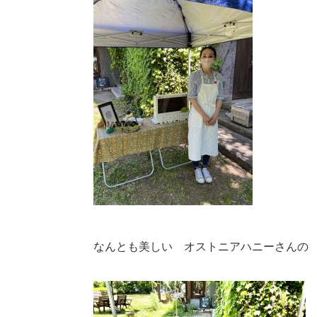
なんとも美しい オストニアハニーさんの