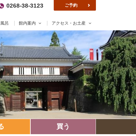
0268-38-3123
ご予約
お風呂
館内案内
アクセス・お土産
る
買う