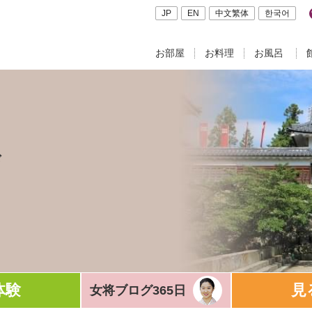
JP
EN
中文繁体
한국어
お部屋
お料理
お風呂
ド
体験
見
女将ブログ365日