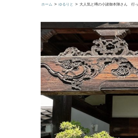
>
>
ホーム
ゆるりと
大人気と噂の小諸御本陣さん 行