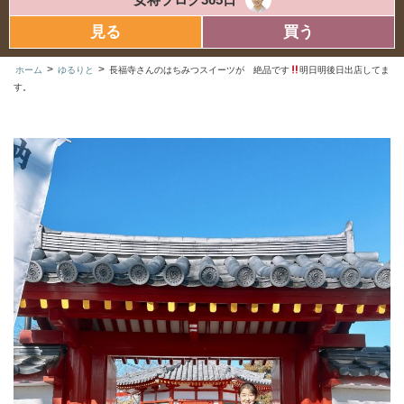
見る
買う
>
>
ホーム
ゆるりと
長福寺さんのはちみつスイーツが 絶品です
明日明後日出店してま
す。