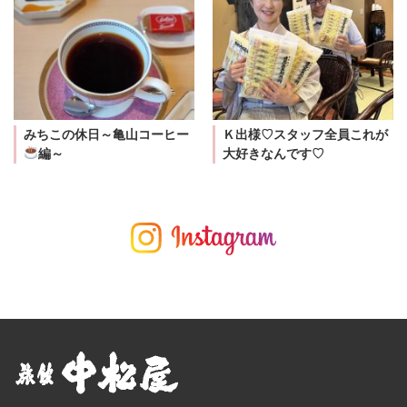
みちこの休日～亀山コーヒー
Ｋ出様♡スタッフ全員これが
編～
大好きなんです♡