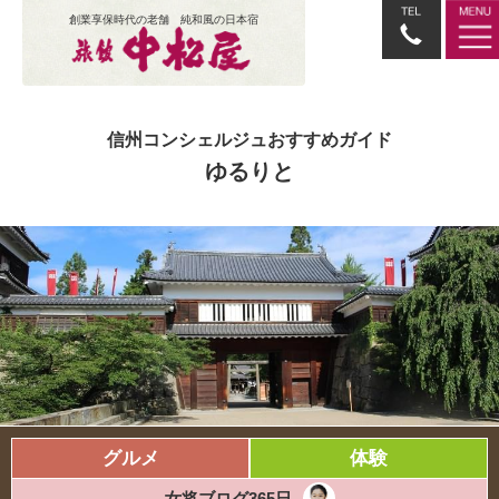
創業享保時代の老舗 純和風の日本宿
信州コンシェルジュおすすめガイド
ゆるりと
グルメ
体験
女将ブログ365日