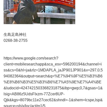
生島足島神社
0268-38-2755
https://www.google.com/search?
client=mobilesearchapp&sca_esv=596200194&channel=i
ss&cs=0&hl=ja&rlz=1MDAPLA_jaJP901JP901&v=297.0.5
94082364&output=search&q=%E7%94%9F%E5%B3%B6
%E8%B6%B3%E5%B3%B6%E7%A5%9E%E7%A4%BE
&ludocid=4247421503368231875&ibp=gwp;0,7&gsas=1&
lsig=AB86z5UdsFIxzm-77Zcer8UP-
Qjk&kgs=8079bc11e27cec62&shndl=-1&shem=lcspe,lsp&
source=sh/x/loc/act/m1/5