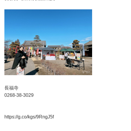
長福寺
0268-38-3029
https://g.co/kgs/9RngJ5f