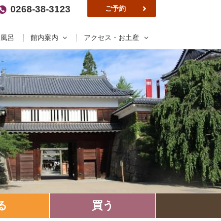
0268-38-3123
ご予約
お風呂
館内案内
アクセス・お土産
る
買う