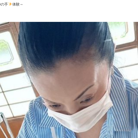
神の手
体験～