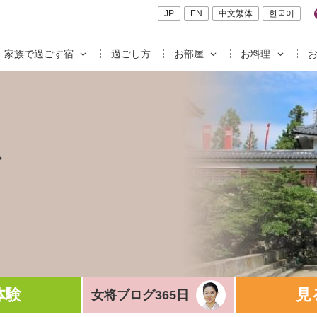
JP
EN
中文繁体
한국어
家族で過ごす宿
過ごし方
お部屋
お料理
ド
体験
見
女将ブログ365日