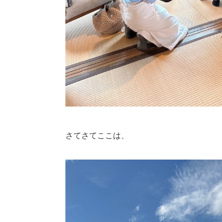
さてさてここは、