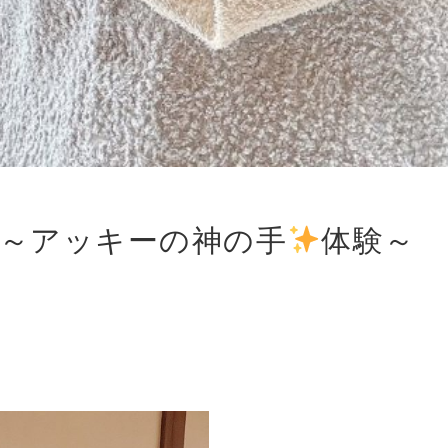
～アッキーの神の手
体験～