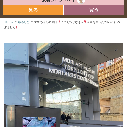
見る
買う
>
>
ホーム
ゆるりと
女将ちゃんの休日
ここも行かなきゃ
全国を回ったコレが帰って
来ました