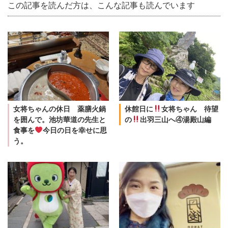
この記事を読んだ方は、こんな記事も読んでいます
女将ちゃんの休日 薬膳火鍋
休館日に
女将ちゃん 待望
を囲んで。池坊華道の先生と
の
出羽三山へ④湯殿山編
食事を
今日の日を幸せに思
う。