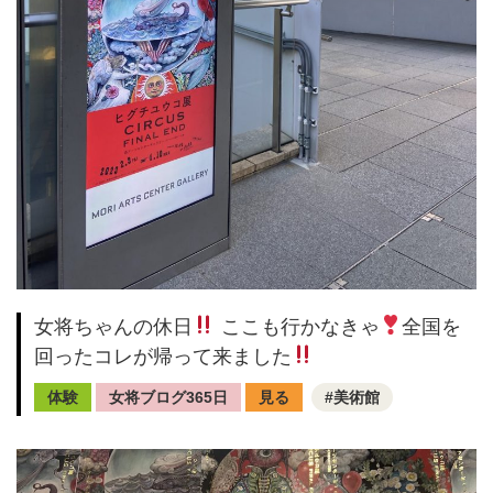
女将ちゃんの休日
ここも行かなきゃ
全国を
回ったコレが帰って来ました
体験
女将ブログ365日
見る
美術館