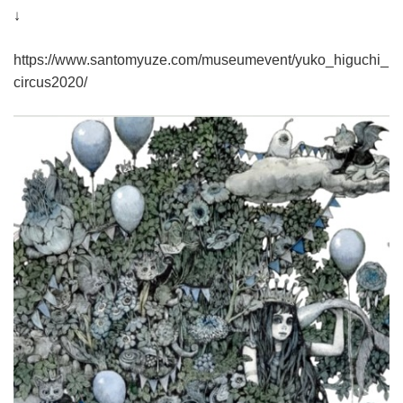
↓
https://www.santomyuze.com/museumevent/yuko_higuchi_
circus2020/