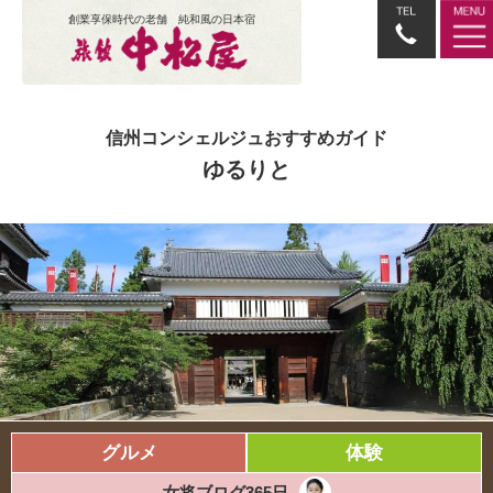
創業享保時代の老舗 純和風の日本宿
信州コンシェルジュおすすめガイド
ゆるりと
グルメ
体験
女将ブログ365日