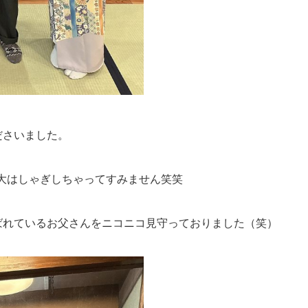
ださいました。
)で大はしゃぎしちゃってすみません笑笑
ばれているお父さんをニコニコ見守っておりました（笑）