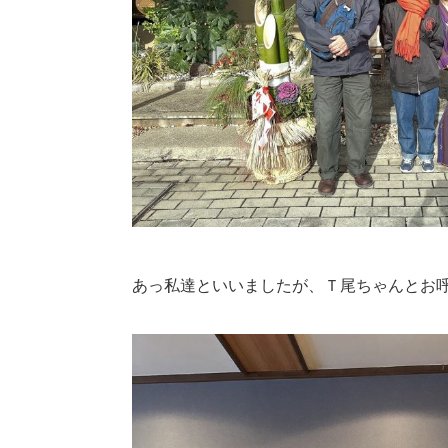
あっ私達といいましたが、Ｔ尾ちゃんとお