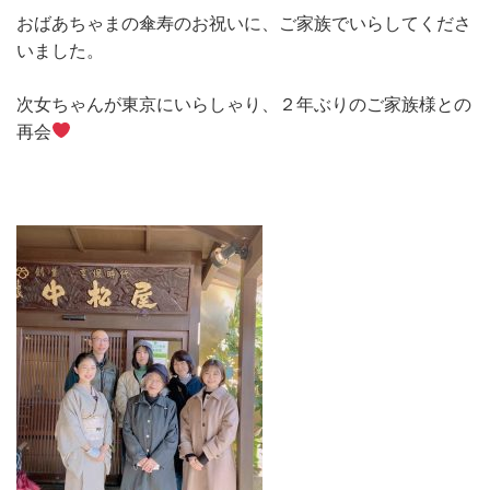
おばあちゃまの傘寿のお祝いに、ご家族でいらしてくださ
いました。
次女ちゃんが東京にいらしゃり、２年ぶりのご家族様との
再会