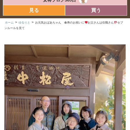
見る
買う
>
>
ホーム
ゆるりと
お元気おばあちゃん 傘寿のお祝いに
お父さんは住職さん
セブ
ンルールを見て