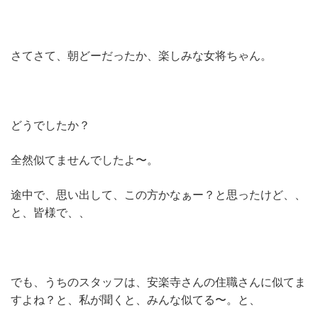
さてさて、朝どーだったか、楽しみな女将ちゃん。
どうでしたか？
全然似てませんでしたよ〜。
途中で、思い出して、この方かなぁー？と思ったけど、、
と、皆様で、、
でも、うちのスタッフは、安楽寺さんの住職さんに似てま
すよね？と、私が聞くと、みんな似てる〜。と、