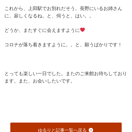
これから、上田駅でお別れだそう。長野にいるお姉さん
に、寂しくなるね。と、伺うと、はい。。
どうか、またすぐに会えますように
コロナが落ち着きますように。。と、願うばかりです！
とっても楽しい一日でした。またのご来館お待ちしており
ます。また、お会いしたいです。
ゆるりと記事一覧へ戻る