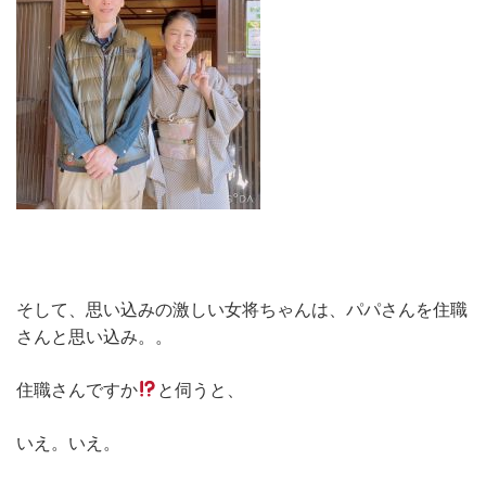
そして、思い込みの激しい女将ちゃんは、パパさんを住職
さんと思い込み。。
住職さんですか
と伺うと、
いえ。いえ。