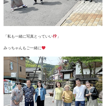
「私も一緒に写真とっていい
」
みっちゃんもご一緒に