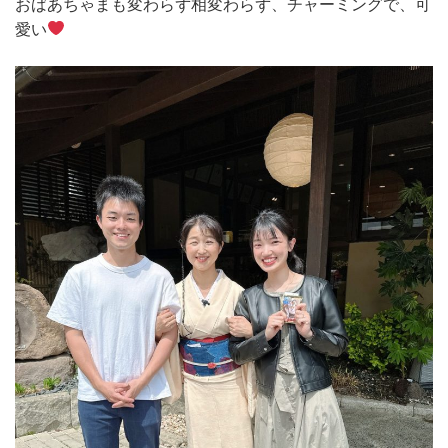
おばあちゃまも変わらず相変わらず、チャーミングで、可
愛い