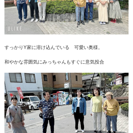
すっかりY家に溶け込んでいる 可愛い奥様。
和やかな雰囲気にみっちゃんもすぐに意気投合