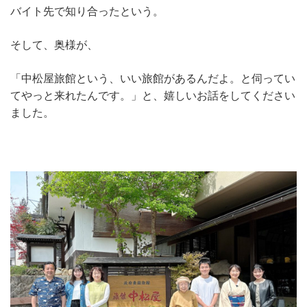
バイト先で知り合ったという。
そして、奥様が、
「中松屋旅館という、いい旅館があるんだよ。と伺ってい
てやっと来れたんです。」と、嬉しいお話をしてください
ました。