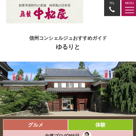
創業享保時代の老舗 純和風の日本宿
信州コンシェルジュおすすめガイド
ゆるりと
グルメ
体験
女将ブログ365日