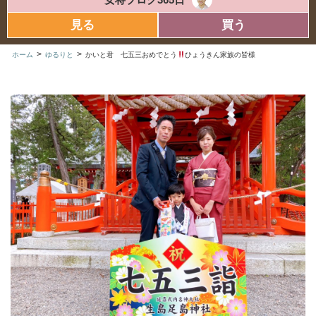
見る
買う
>
>
ホーム
ゆるりと
かいと君 七五三おめでとう
ひょうきん家族の皆様