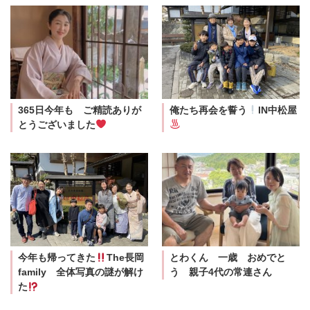
365日今年も ご精読ありが
俺たち再会を誓う
IN中松屋
とうございました
今年も帰ってきた
The長岡
とわくん 一歳 おめでと
family 全体写真の謎が解け
う 親子4代の常連さん
た