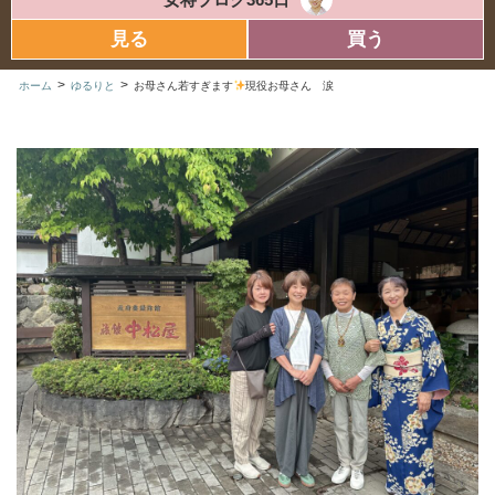
見る
買う
>
>
ホーム
ゆるりと
お母さん若すぎます
現役お母さん 涙