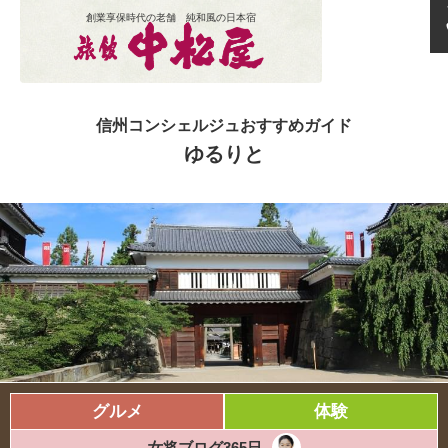
創業享保時代の老舗 純和風の日本宿
信州コンシェルジュおすすめガイド
ゆるりと
グルメ
体験
女将ブログ365日