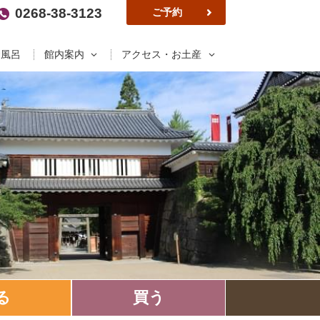
0268-38-3123
ご予約
お風呂
館内案内
アクセス・お土産
る
買う