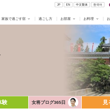
JP
EN
中文繁体
한국어
家族で過ごす宿
過ごし方
お部屋
お料理
ド
体験
見
女将ブログ365日