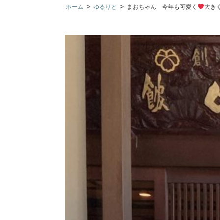
>
>
ホーム
ゆるりと
まおちゃん 今年も可愛く
大き