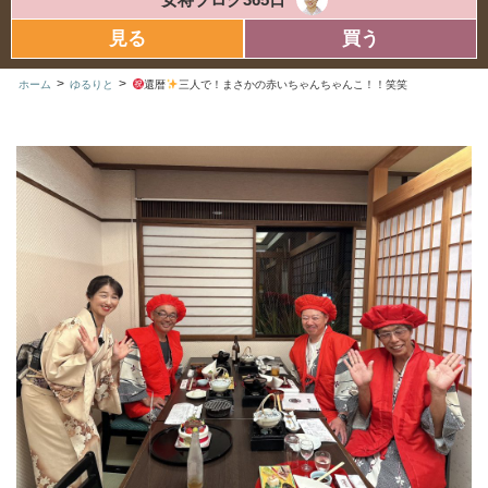
見る
買う
>
>
ホーム
ゆるりと
還暦
三人で！まさかの赤いちゃんちゃんこ！！笑笑