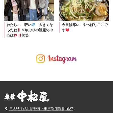
わたし… 若い
大きくな
今日は寒い やっぱりここで
ったね
５年ぶりの話題の中
す
心は
笑笑
〒386-1431 長野県上田市別所温泉1627