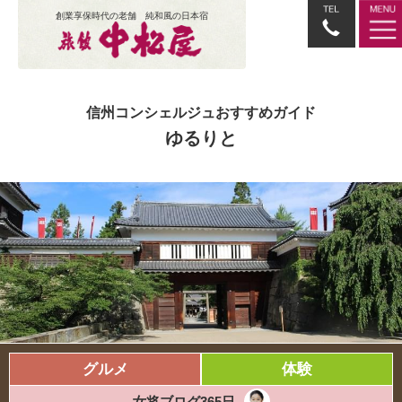
創業享保時代の老舗 純和風の日本宿
信州コンシェルジュおすすめガイド
ゆるりと
グルメ
体験
女将ブログ365日