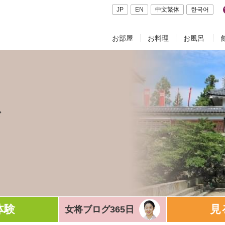
JP
EN
中文繁体
한국어
お部屋
お料理
お風呂
ド
体験
見
女将ブログ365日