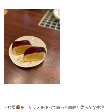
一粒栗
を、ザラメを使って練った白餡と柔らかな生地