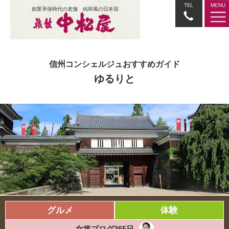
創業享保時代の老舗 純和風の日本宿
信州コンシェルジュおすすめガイド
ゆるりと
グルメ
体験
女将ブログ365日