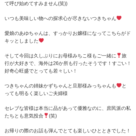
て呼び始めてすみません(笑))
いつも美味しい物への探求心が尽きないつきちゃん
愛娘のあゆちゃんは、すっかりお嬢様になってこちらがド
キッとしました
そして今回は久しぶりにお母様みちこ様もご一緒に
旅
行が大好きで、海外は26か所も行ったそうです！すごい！
好奇心旺盛でとっても若々しい！
つきちゃんの姉妹かずちゃんと旦那様みっちゃんも
と
っても明るく楽しいご夫婦様
セレブな皆様は本当に品があって優雅なのに、庶民派の私
たちとも意気投合
(笑)
お帰りの際のお話も弾んでとても楽しいひとときでした！