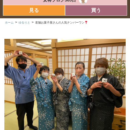
見る
買う
>
>
ホーム
ゆるりと
老舗お菓子屋さんの人気ナンバーワン