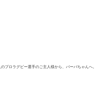
人のプロラグビー選手のご主人様から、バーバちゃんへ。