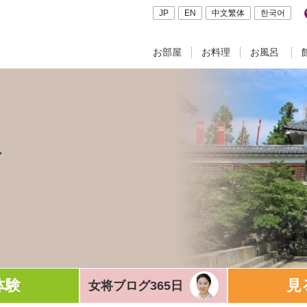
JP
EN
中文繁体
한국어
お部屋
お料理
お風呂
ド
体験
見
女将ブログ365日