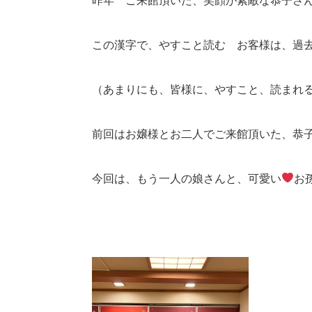
昨年 ご来館頂いた、笑顔が素敵な恭子さ
この漢字で、やすこと読む お客様は、過
（あまりにも、皆様に、やすこと、読まれ
前回はお嬢様とお二人でご来館頂いた、恭
今回は、もう一人の娘さんと、可愛い
お