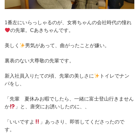
1番左にいらっしゃるのが、女将ちゃんの会社時代の憧れ
の先輩。Cあきちゃんです。
美しく
男気があって、曲がったことが嫌い。
裏表のない大尊敬の先輩です。
新入社員入りたての頃、先輩の美しさに
トイレでナン
パをし、
「先輩 夏休みお暇でしたら、一緒に富士登山行きません
か
」と、唐突にお誘いしたのに、、
「いいですよ
」あっさり、即答してくださったので
す。