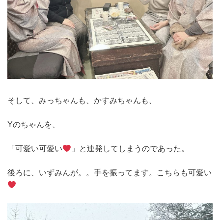
そして、みっちゃんも、かすみちゃんも、
Yのちゃんを、
「可愛い可愛い
」と連発してしまうのであった。
後ろに、いずみんが。。手を振ってます。こちらも可愛い