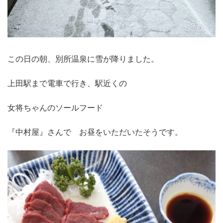
この日の朝、別所温泉に雪が降りました。
上田駅まで電車で行き、駅近くの
女将ちゃんのソールフード
『中村屋』さんで お昼をいただいたそうです。