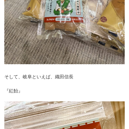
そして、岐阜といえば、織田信長
『紅飴』