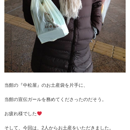
当館の『中松屋』のお土産袋を片手に、
当館の宣伝ガールを務めてくださったのだそう。
お疲れ様でした
そして、今回は、2人からお土産をいただきました。