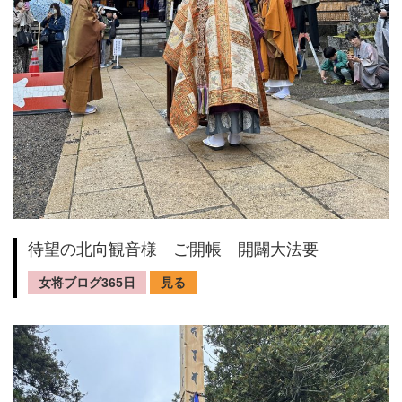
待望の北向観音様 ご開帳 開闢大法要
女将ブログ365日
見る