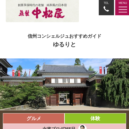
創業享保時代の老舗 純和風の日本宿
信州コンシェルジュおすすめガイド
ゆるりと
グルメ
体験
女将ブログ365日