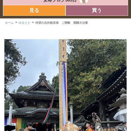
見る
買う
>
>
ホーム
ゆるりと
待望の北向観音様 ご開帳 開闢大法要