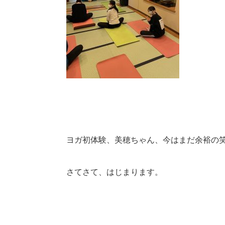
ヨガ初体験、美穂ちゃん、今はまだ余裕の笑顔(
さてさて、はじまります。