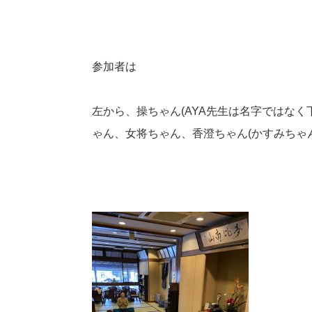
参加者は
左から、操ちゃん(AYA先生は名字ではな
ゃん、女将ちゃん、香澄ちゃん(かすみちゃ