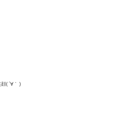
 ´∀｀ )