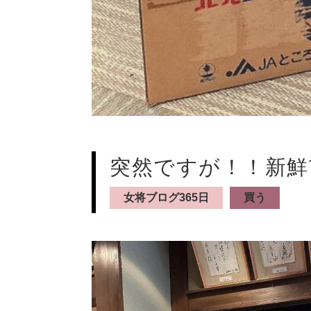
突然ですが！！新鮮
女将ブログ365日
買う