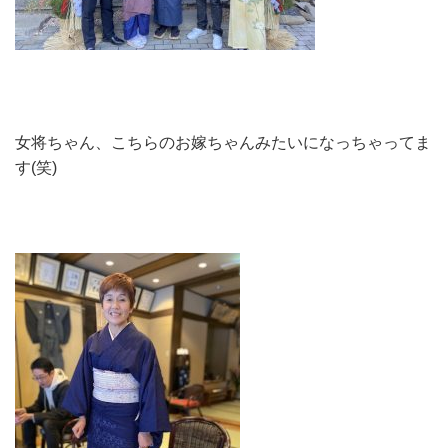
女将ちゃん、こちらのお嫁ちゃんみたいになっちゃってま
す(笑)