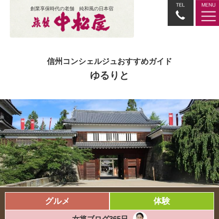
創業享保時代の老舗 純和風の日本宿
信州コンシェルジュおすすめガイド
ゆるりと
グルメ
体験
女将ブログ365日