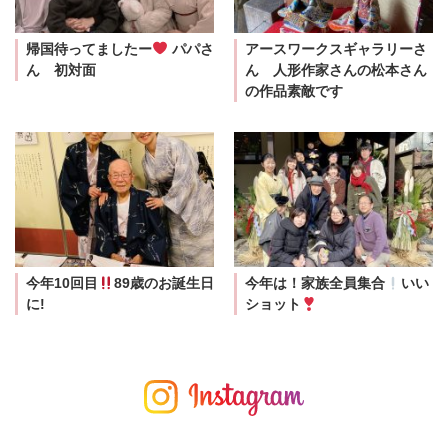
帰国待ってましたー
パパさ
アースワークスギャラリーさ
ん 初対面
ん 人形作家さんの松本さん
の作品素敵です
今年10回目
89歳のお誕生日
今年は！家族全員集合
いい
に!
ショット