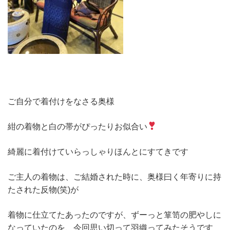
ご自分で着付けをなさる奥様
紺の着物と白の帯がぴったりお似合い
綺麗に着付けていらっしゃりほんとにすてきです
ご主人の着物は、ご結婚された時に、奥様曰く年寄りに持
たされた反物(笑)が
着物に仕立てたあったのですが、ずーっと箪笥の肥やしに
なっていたのを、今回思い切って羽織ってみたそうです