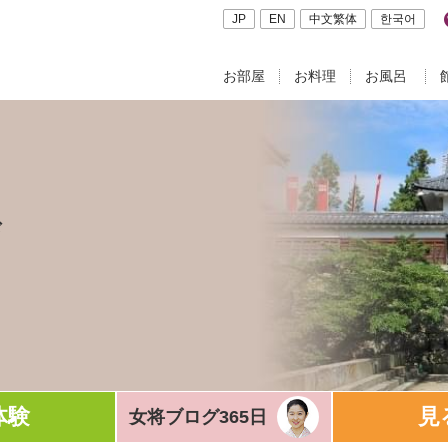
JP
EN
中文繁体
한국어
お部屋
お料理
お風呂
ド
体験
見
女将ブログ365日