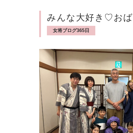
みんな大好き♡おば
女将ブログ365日