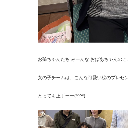
お孫ちゃんたち みーんな おばあちゃんの
女の子チームは、こんな可愛い絵のプレゼ
とっても上手ーー(*^^*)