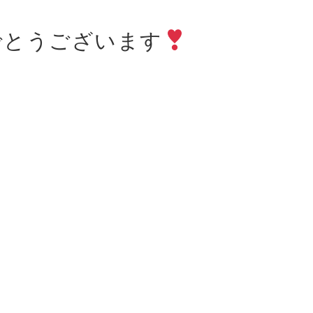
でとうございます