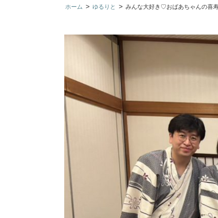
>
>
ホーム
ゆるりと
みんな大好き♡おばあちゃんの喜