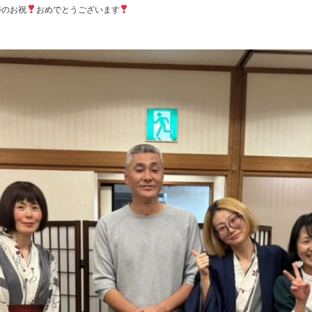
寿のお祝
おめでとうございます