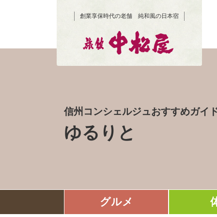
創業享保時代の老舗 純和風の日本宿
信州コンシェルジュおすすめガイ
ゆるりと
グルメ