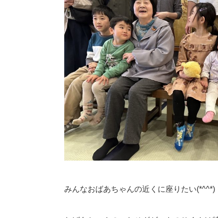
みんなおばあちゃんの近くに座りたい(*^^*)