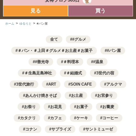
見る
買う
>
>
ホーム
ゆるりと
#パン屋
全て
#グルメ
＃パン・＃上田＃グルメ＃お土産＃お菓子
#パン屋
#善光寺
＃料理本
#温泉
＃生島足島神社
＃結婚式
3世代の宿
3世代旅行
ART
SOIN CAFE
アルクマ
あんかけ焼きそば
お土産
お宮参り
お祭り
お花見
お菓子
お蕎麦
カタクリ
カフェ
ケーキ
コーヒー
コナン
サプライズ
サントミューゼ