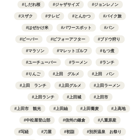
しだれ桜
ジャザサイズ
ジョンレノン
スザク
テレビ
とんかつ
バイク旅
はぜかけ米
パワースポット
パン
ビーバー
ビフォーアフター
ブドウ狩り
マラソン
マレットゴルフ
もつ煮
ユーチューバー
ラーメン
ランチ
りんご
上田 グルメ
上田 パン
上田 ランチ
上田グルメ
上田ラーメン
上田ランチ
上田城
上田市
上田市 観光
上田紬
上田蕎麦
上高地
中松屋登山部
信州の鎌倉
八重原産
写経
刀屋
初詣
別所温泉 お祭り