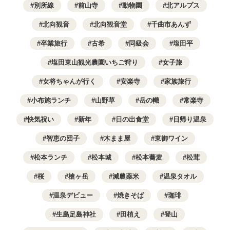
別所線
前山寺
動物園
北アルプス
北向観音
北向観音堂
千曲市あんず
卒業旅行
古希
同級会
塩田平
塩田東山観光農園いちご狩り
女子旅
女将ちゃんが行く
安楽寺
家族旅行
小布施ランチ
山野草
岳の幟
常楽寺
快気祝い
新年
日の出食堂
日帰り温泉
智恵の団子
木まま屋
東御ワイン
松本ランチ
松本城
松本蕎麦
松茸
桜
槍ヶ岳
減農薬米
温泉タオル
温泉デビュー
焼きそば
珈琲
生島足島神社
田植え
登山