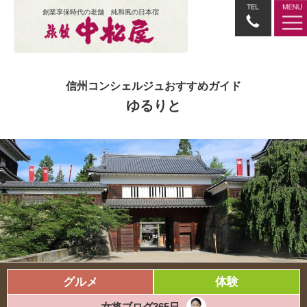
創業享保時代の老舗 純和風の日本宿
信州コンシェルジュおすすめガイド
ゆるりと
グルメ
体験
女将ブログ365日