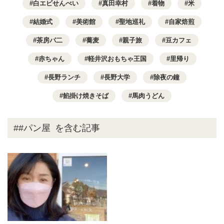
白エビせんべい
真田幸村
着物
米
結婚式
美術館
聖地巡礼
自家焙煎
茶房パ二
蕎麦
親子旅
豆カフェ
赤ちゃん
軽井沢おもちゃ王国
里帰り
長野ランチ
長野大学
除夜の鐘
餡掛け焼きそば
馬肉うどん
##パン屋
を含む記事