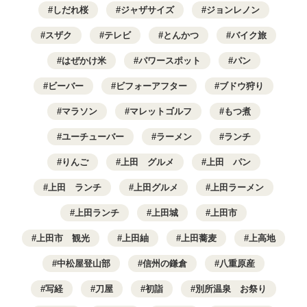
しだれ桜
ジャザサイズ
ジョンレノン
スザク
テレビ
とんかつ
バイク旅
はぜかけ米
パワースポット
パン
ビーバー
ビフォーアフター
ブドウ狩り
マラソン
マレットゴルフ
もつ煮
ユーチューバー
ラーメン
ランチ
りんご
上田 グルメ
上田 パン
上田 ランチ
上田グルメ
上田ラーメン
上田ランチ
上田城
上田市
上田市 観光
上田紬
上田蕎麦
上高地
中松屋登山部
信州の鎌倉
八重原産
写経
刀屋
初詣
別所温泉 お祭り