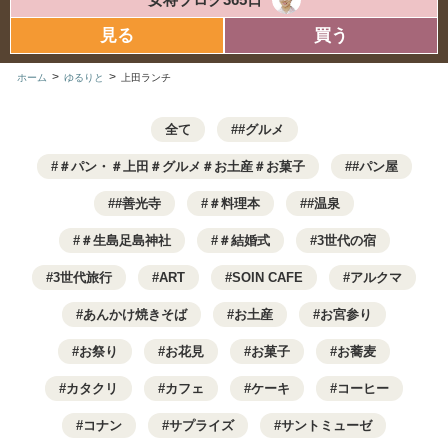
見る
買う
>
>
ホーム
ゆるりと
上田ランチ
全て
#グルメ
＃パン・＃上田＃グルメ＃お土産＃お菓子
#パン屋
#善光寺
＃料理本
#温泉
＃生島足島神社
＃結婚式
3世代の宿
3世代旅行
ART
SOIN CAFE
アルクマ
あんかけ焼きそば
お土産
お宮参り
お祭り
お花見
お菓子
お蕎麦
カタクリ
カフェ
ケーキ
コーヒー
コナン
サプライズ
サントミューゼ