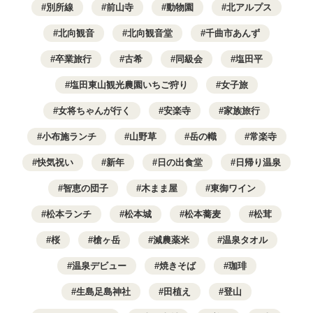
別所線
前山寺
動物園
北アルプス
北向観音
北向観音堂
千曲市あんず
卒業旅行
古希
同級会
塩田平
塩田東山観光農園いちご狩り
女子旅
女将ちゃんが行く
安楽寺
家族旅行
小布施ランチ
山野草
岳の幟
常楽寺
快気祝い
新年
日の出食堂
日帰り温泉
智恵の団子
木まま屋
東御ワイン
松本ランチ
松本城
松本蕎麦
松茸
桜
槍ヶ岳
減農薬米
温泉タオル
温泉デビュー
焼きそば
珈琲
生島足島神社
田植え
登山