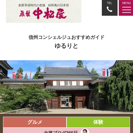
創業享保時代の老舗 純和風の日本宿
信州コンシェルジュおすすめガイド
ゆるりと
グルメ
体験
女将ブログ365日