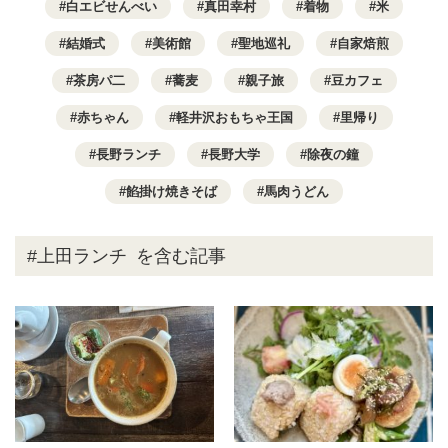
白エビせんべい
真田幸村
着物
米
結婚式
美術館
聖地巡礼
自家焙煎
茶房パ二
蕎麦
親子旅
豆カフェ
赤ちゃん
軽井沢おもちゃ王国
里帰り
長野ランチ
長野大学
除夜の鐘
餡掛け焼きそば
馬肉うどん
#上田ランチ
を含む記事