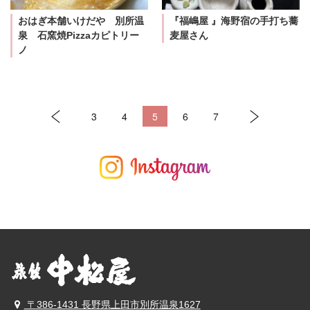
おはぎ本舗いけだや 別所温
『福嶋屋 』海野宿の手打ち蕎
泉 石窯焼Pizzaカピトリー
麦屋さん
ノ
3
4
5
6
7
〒386-1431 長野県上田市別所温泉1627