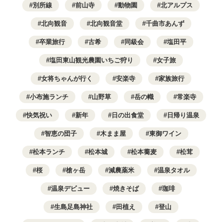
別所線
前山寺
動物園
北アルプス
北向観音
北向観音堂
千曲市あんず
卒業旅行
古希
同級会
塩田平
塩田東山観光農園いちご狩り
女子旅
女将ちゃんが行く
安楽寺
家族旅行
小布施ランチ
山野草
岳の幟
常楽寺
快気祝い
新年
日の出食堂
日帰り温泉
智恵の団子
木まま屋
東御ワイン
松本ランチ
松本城
松本蕎麦
松茸
桜
槍ヶ岳
減農薬米
温泉タオル
温泉デビュー
焼きそば
珈琲
生島足島神社
田植え
登山