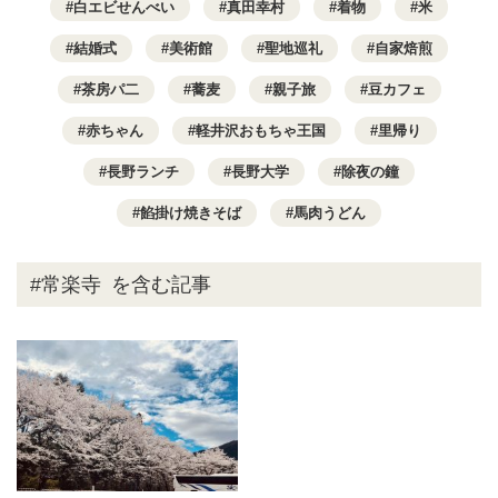
白エビせんべい
真田幸村
着物
米
結婚式
美術館
聖地巡礼
自家焙煎
茶房パ二
蕎麦
親子旅
豆カフェ
赤ちゃん
軽井沢おもちゃ王国
里帰り
長野ランチ
長野大学
除夜の鐘
餡掛け焼きそば
馬肉うどん
#常楽寺
を含む記事