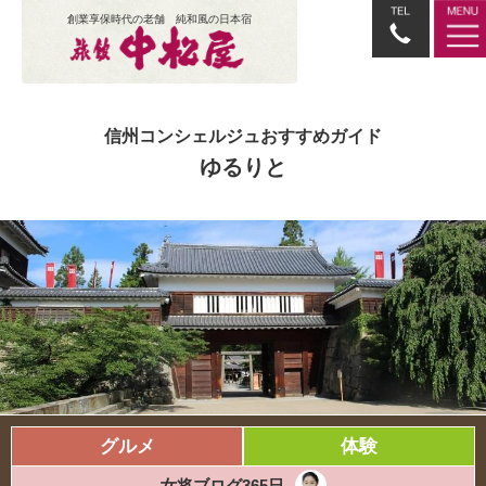
創業享保時代の老舗 純和風の日本宿
信州コンシェルジュおすすめガイド
ゆるりと
グルメ
体験
女将ブログ365日