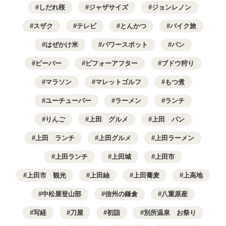
しだれ桜
ジャザサイズ
ジョンレノン
スザク
テレビ
とんかつ
バイク旅
はぜかけ米
パワースポット
パン
ビーバー
ビフォーアフター
ブドウ狩り
マラソン
マレットゴルフ
もつ煮
ユーチューバー
ラーメン
ランチ
りんご
上田 グルメ
上田 パン
上田 ランチ
上田グルメ
上田ラーメン
上田ランチ
上田城
上田市
上田市 観光
上田紬
上田蕎麦
上高地
中松屋登山部
信州の鎌倉
八重原産
写経
刀屋
初詣
別所温泉 お祭り