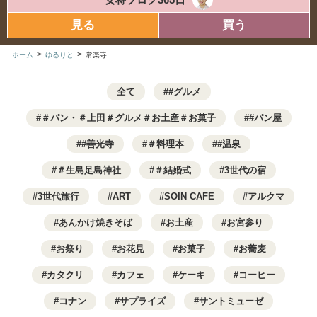
見る
買う
>
>
ホーム
ゆるりと
常楽寺
全て
#グルメ
＃パン・＃上田＃グルメ＃お土産＃お菓子
#パン屋
#善光寺
＃料理本
#温泉
＃生島足島神社
＃結婚式
3世代の宿
3世代旅行
ART
SOIN CAFE
アルクマ
あんかけ焼きそば
お土産
お宮参り
お祭り
お花見
お菓子
お蕎麦
カタクリ
カフェ
ケーキ
コーヒー
コナン
サプライズ
サントミューゼ